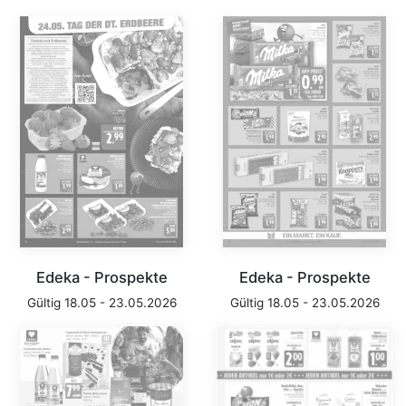
Edeka - Prospekte
Edeka - Prospekte
Gültig 18.05 - 23.05.2026
Gültig 18.05 - 23.05.2026