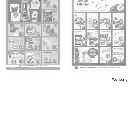
Werbung