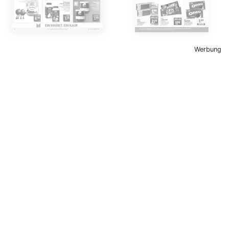
Werbung