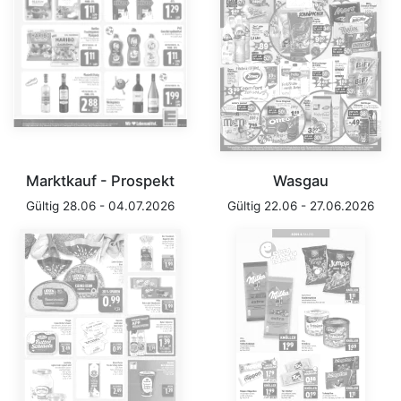
Marktkauf - Prospekt
Wasgau
Gültig 28.06 - 04.07.2026
Gültig 22.06 - 27.06.2026