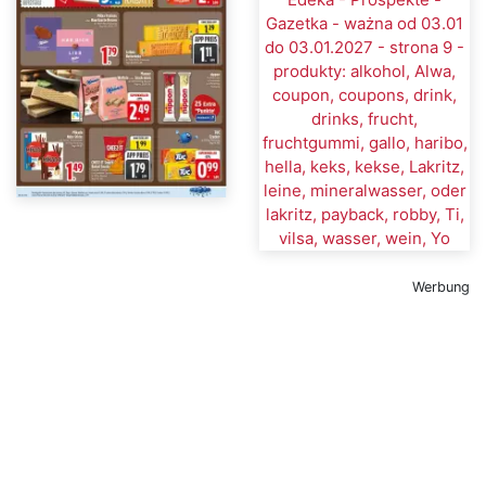
Werbung