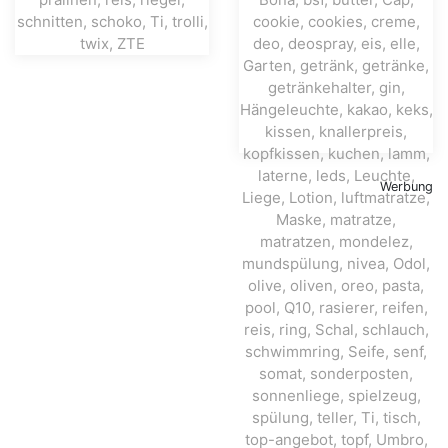
Werbung