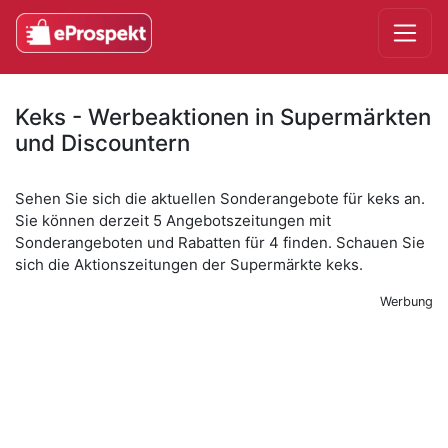
Keks - Werbeaktionen in Supermärkten
und Discountern
Sehen Sie sich die aktuellen Sonderangebote für keks an.
Sie können derzeit 5 Angebotszeitungen mit
Sonderangeboten und Rabatten für 4 finden. Schauen Sie
sich die Aktionszeitungen der Supermärkte keks.
Werbung