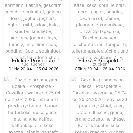
Edeka - Prospekte
Edeka - Prospekte
Gültig 20.04 - 25.04.2026
Gültig 20.04 - 25.04.2026