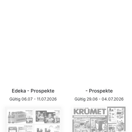
Edeka - Prospekte
- Prospekte
Gültig 06.07 - 11.07.2026
Gültig 29.06 - 04.07.2026