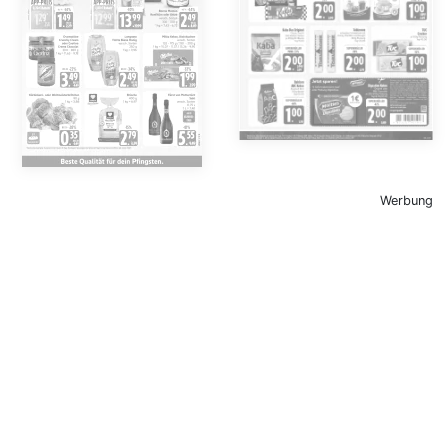
Werbung