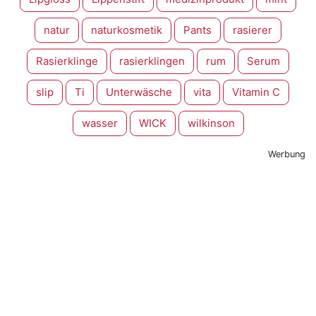
natur
naturkosmetik
Pants
rasierer
Rasierklinge
rasierklingen
rum
Serum
slip
Ti
Unterwäsche
vita
Vitamin C
wasser
WICK
wilkinson
Werbung