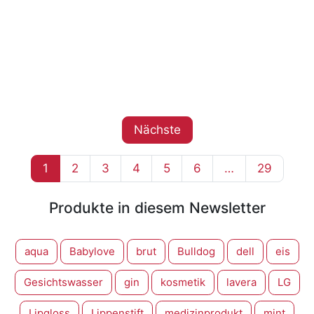
Nächste
1
2
3
4
5
6
…
29
Produkte in diesem Newsletter
aqua
Babylove
brut
Bulldog
dell
eis
Gesichtswasser
gin
kosmetik
lavera
LG
Lipgloss
Lippenstift
medizinprodukt
mint