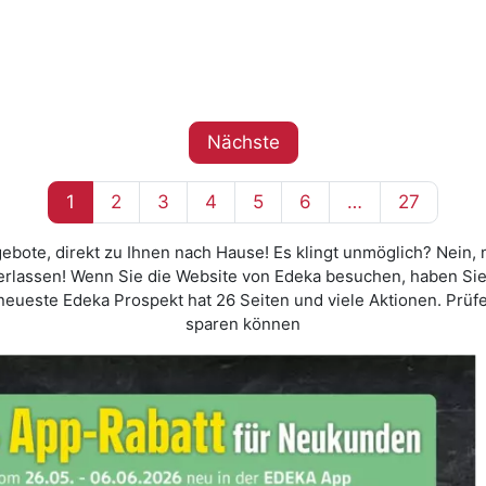
Nächste
1
2
3
4
5
6
…
27
bote, direkt zu Ihnen nach Hause! Es klingt unmöglich? Nein, na
verlassen! Wenn Sie die Website von Edeka besuchen, haben Si
s neueste Edeka Prospekt hat 26 Seiten und viele Aktionen. Prüf
sparen können