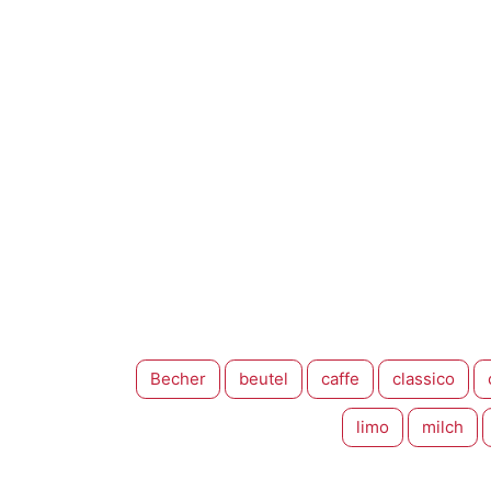
Becher
beutel
caffe
classico
limo
milch