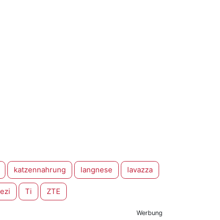
katzennahrung
langnese
lavazza
ezi
Ti
ZTE
Werbung