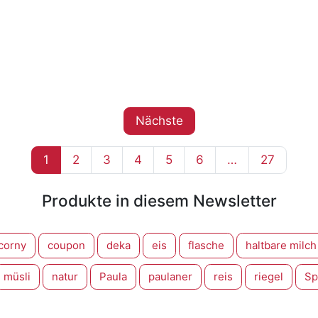
Nächste
1
2
3
4
5
6
…
27
Produkte in diesem Newsletter
corny
coupon
deka
eis
flasche
haltbare milch
müsli
natur
Paula
paulaner
reis
riegel
Sp