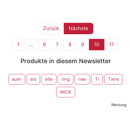
Zurück
Nächste
1
…
6
7
8
9
10
11
Produkte in diesem Newsletter
auer
eis
elle
ring
rwe
Ti
Tiere
WICK
Werbung