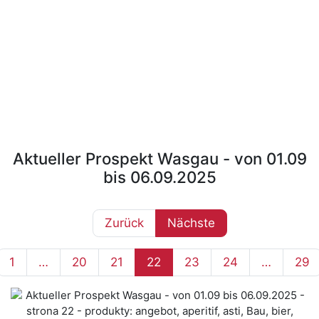
Aktueller Prospekt Wasgau - von 01.09
bis 06.09.2025
Zurück
Nächste
1
…
20
21
22
23
24
…
29