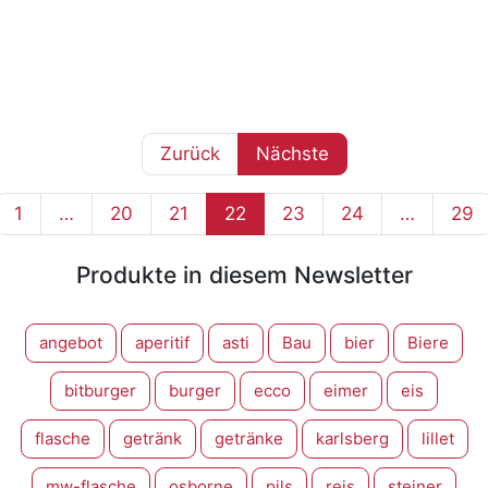
Zurück
Nächste
1
…
20
21
22
23
24
…
29
Produkte in diesem Newsletter
angebot
aperitif
asti
Bau
bier
Biere
bitburger
burger
ecco
eimer
eis
flasche
getränk
getränke
karlsberg
lillet
mw-flasche
osborne
pils
reis
steiner