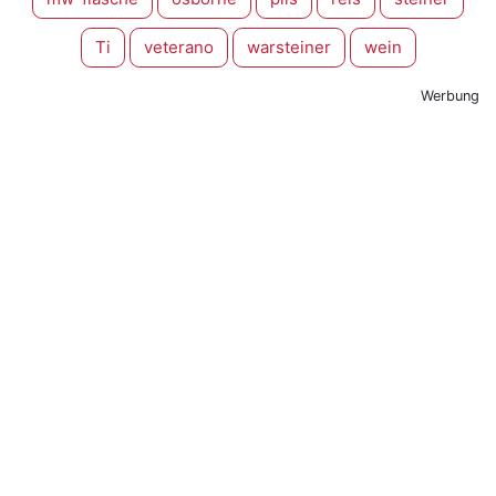
Ti
veterano
warsteiner
wein
Werbung