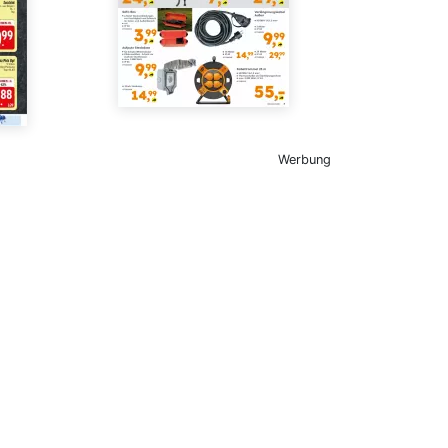
Werbung