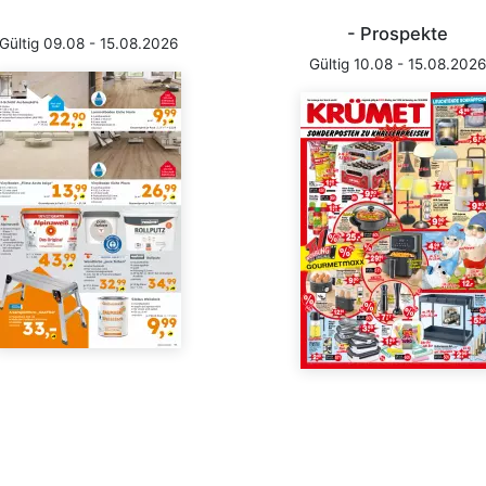
- Prospekte
Gültig 09.08 - 15.08.2026
Gültig 10.08 - 15.08.2026