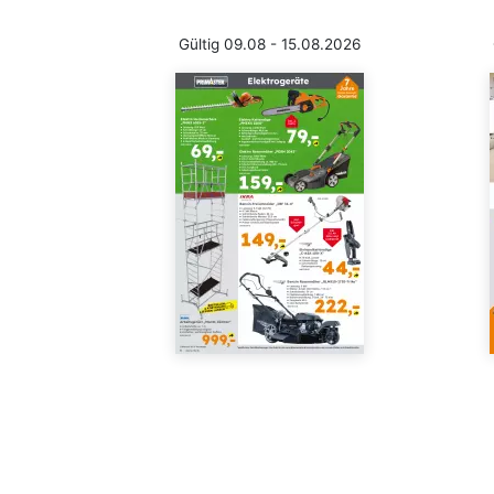
Gültig 09.08 - 15.08.2026