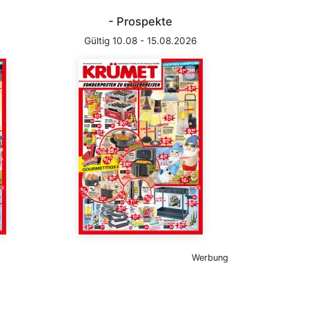
- Prospekte
Gültig 10.08 - 15.08.2026
Werbung