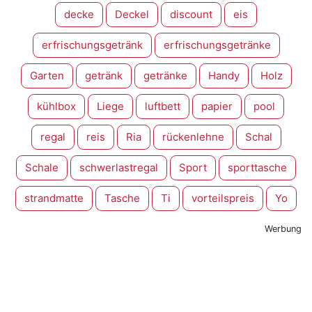
decke
Deckel
discount
eis
erfrischungsgetränk
erfrischungsgetränke
Garten
getränk
getränke
Handy
Holz
kühlbox
Liege
luftbett
papier
pool
regal
reis
Ria
rückenlehne
Schal
Schale
schwerlastregal
Sport
sporttasche
strandmatte
Tasche
Ti
vorteilspreis
Yo
Werbung